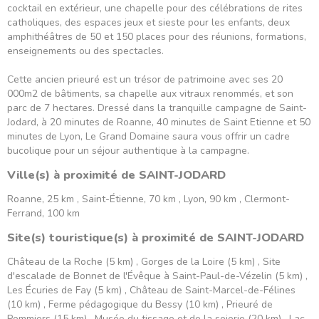
cocktail en extérieur, une chapelle pour des célébrations de rites
catholiques, des espaces jeux et sieste pour les enfants, deux
amphithéâtres de 50 et 150 places pour des réunions, formations,
enseignements ou des spectacles.
Cette ancien prieuré est un trésor de patrimoine avec ses 20
000m2 de bâtiments, sa chapelle aux vitraux renommés, et son
parc de 7 hectares. Dressé dans la tranquille campagne de Saint-
Jodard, à 20 minutes de Roanne, 40 minutes de Saint Etienne et 50
minutes de Lyon, Le Grand Domaine saura vous offrir un cadre
bucolique pour un séjour authentique à la campagne.
Ville(s) à proximité de SAINT-JODARD
Roanne, 25 km , Saint-Étienne, 70 km , Lyon, 90 km , Clermont-
Ferrand, 100 km
Site(s) touristique(s) à proximité de SAINT-JODARD
Château de la Roche (5 km) , Gorges de la Loire (5 km) , Site
d'escalade de Bonnet de l'Évêque à Saint-Paul-de-Vézelin (5 km) ,
Les Écuries de Fay (5 km) , Château de Saint-Marcel-de-Félines
(10 km) , Ferme pédagogique du Bessy (10 km) , Prieuré de
Pommiers (15 km) , Musée du tissage et de la soierie (20 km) , Lac