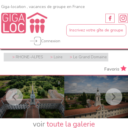
Giga-location , vacances de groupe en France
Inscrivez votre gîte de groupe
Connexion
RHONE-ALPES
Loire
Le Grand Domaine
Favoris
voir
toute la galerie