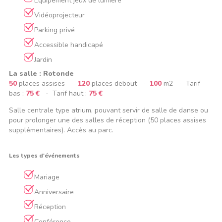
Équipement jeux de lumière
Vidéoprojecteur
Parking privé
Accessible handicapé
Jardin
La salle : Rotonde
50
places assises -
120
places debout -
100
m2 - Tarif
bas :
75 €
- Tarif haut :
75 €
Salle centrale type atrium, pouvant servir de salle de danse ou
pour prolonger une des salles de réception (50 places assises
supplémentaires). Accès au parc.
Les types d'événements
Mariage
Anniversaire
Réception
Conférence