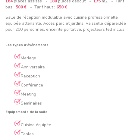
164
places assises -
180
places debout -
175
m2 - Tarif
bas :
500 €
- Tarif haut :
650 €
Salle de réception modulable avec cuisine professionnelle
équipée attenante. Accès parc et jardins. Vaisselle dépareillée
pour 200 personnes, enceinte portative, projecteurs led inclus.
Les types d'événements
Mariage
Anniversaire
Réception
Conférence
Meeting
Séminaires
Equipements de la salle
Cuisine équipée
Tables