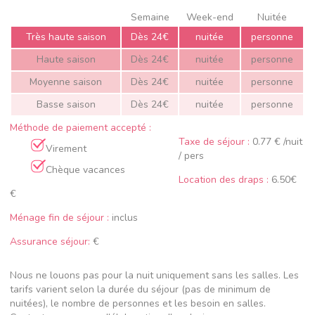
Semaine
Week-end
Nuitée
Très haute saison
Dès 24€
nuitée
personne
Haute saison
Dès 24€
nuitée
personne
Moyenne saison
Dès 24€
nuitée
personne
Basse saison
Dès 24€
nuitée
personne
Méthode de paiement accepté :
Taxe de séjour :
0.77 € /nuit
Virement
/ pers
Chèque vacances
Location des draps :
6.50€
€
Ménage fin de séjour :
inclus
Assurance séjour:
€
Nous ne louons pas pour la nuit uniquement sans les salles. Les
tarifs varient selon la durée du séjour (pas de minimum de
nuitées), le nombre de personnes et les besoin en salles.