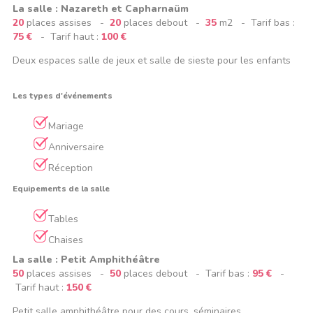
La salle : Nazareth et Capharnaüm
20
places assises -
20
places debout -
35
m2 - Tarif bas :
75 €
- Tarif haut :
100 €
Deux espaces salle de jeux et salle de sieste pour les enfants
Les types d'événements
Mariage
Anniversaire
Réception
Equipements de la salle
Tables
Chaises
La salle : Petit Amphithéâtre
50
places assises -
50
places debout - Tarif bas :
95 €
-
Tarif haut :
150 €
Petit salle amphithéâtre pour des cours, séminaires,