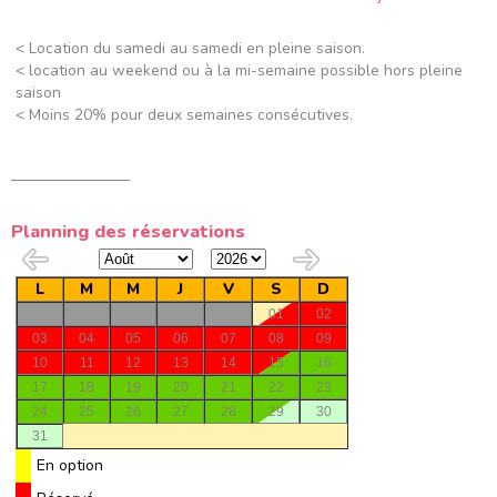
< Location du samedi au samedi en pleine saison.
< location au weekend ou à la mi-semaine possible hors pleine
saison
< Moins 20% pour deux semaines consécutives.
Planning des réservations
L
M
M
J
V
S
D
01
02
03
04
05
06
07
08
09
10
11
12
13
14
15
16
17
18
19
20
21
22
23
24
25
26
27
28
29
30
31
En option