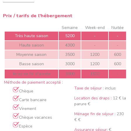
Prix / tarifs de l'hébergement
Semaine
Week-end
Nuitée
Très haute saison
5200
-
-
Haute saison
4300
-
-
Moyenne saison
3500
1200
600
Basse saison
3000
1200
600
fetes de fin d'année
3000
1500
-
Méthode de paiement accepté :
Taxe de séjour :
inclus
Chèque
Location des draps :
12 € la
Carte bancaire
parure €
Virement
Ménage fin de séjour :
230
Chèque vacances
€ €
Espèce
Assurance séjour:
€