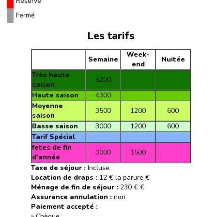
Réservé
Fermé
Les tarifs
Week-
Semaine
Nuitée
end
Très haute
5200
saison
Haute saison
4300
Moyenne
3500
1200
600
saison
Basse saison
3000
1200
600
Tarif Spécial
fetes de fin
3000
1500
d'année
Taxe de séjour :
Incluse
Location de draps :
12 € la parure €
Ménage de fin de séjour :
230 € €
Assurance annulation :
non
Paiement accepté :
» Chèque