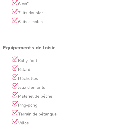
6 WC
7 lits doubles
6 lits simples
Equipements de loisir
Baby-foot
Billard
Fléchettes
Jeux d'enfants
Materiel de pêche
Ping-pong
Terrain de pétanque
Vélos