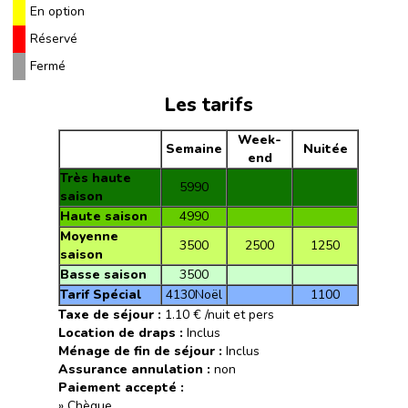
En option
Réservé
Fermé
Les tarifs
Week-
Semaine
Nuitée
end
Très haute
5990
saison
Haute saison
4990
Moyenne
3500
2500
1250
saison
Basse saison
3500
Tarif Spécial
4130Noël
1100
Taxe de séjour :
1.10 € /nuit et pers
Location de draps :
Inclus
Ménage de fin de séjour :
Inclus
Assurance annulation :
non
Paiement accepté :
» Chèque