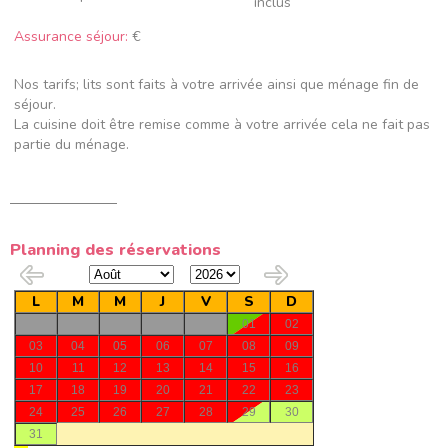
inclus
Assurance séjour:
€
Nos tarifs; lits sont faits à votre arrivée ainsi que ménage fin de
séjour.
La cuisine doit être remise comme à votre arrivée cela ne fait pas
partie du ménage.
Planning des réservations
L
M
M
J
V
S
D
01
02
03
04
05
06
07
08
09
10
11
12
13
14
15
16
17
18
19
20
21
22
23
24
25
26
27
28
29
30
31