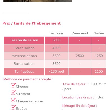
Prix / tarifs de l'hébergement
Semaine
Week-end
Nuitée
Très haute saison
5990
-
-
Haute saison
4990
-
-
Moyenne saison
3500
2500
1250
Basse saison
3500
-
-
Tarif spécial
4130Noël
-
1100
Méthode de paiement accepté :
Taxe de séjour :
1.10 € /nuit
Chèque
/ pers
Virement
Location des draps :
inclus
Chèque vacances
Ménage fin de séjour :
Espèce