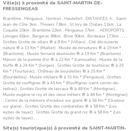
Ville(s) à proximité de SAINT-MARTIN-DE-
FRESSENGEAS
Brantôme , Périgueux , Nontron , Hautefort , DISTANCES A: , Saint-
Jean-de-Côle 3km , Thiviers 7,8km , St Jory de Chalais 11km , La
Coquille 20km , Brantôme 22km , Périgueux 37km , , AEROPORTS: ,
Limoges 65km , Bergerac 88km , Brive 90km , Bordeaux 173km , , , ,
Grottes Grotte de villars ® à 8 Km * (Villars) , Cité découverte
nature ® à 13 Km * (Miallet) , Musée de miniatures ® à 19 Km *
(Brantome) , Musée fernand desmoulin ® à 19 Km * (Brantome) ,
Maison de la pomme d'or ® à 22 Km * (Lanouaille) , Musée de la
truffe ® à 24 Km * (Sorges) , Grottes Grotte de tourtoirac ® à 25
Km * (Tourtoirac) , Château de bourdeilles ® à 25 Km *
(Bourdeilles) , Musée militaire ® à 31 Km * (Perigueux) , Grottes
Grotte de rouffignac ® à 45 Km * (Rouffignac-saint-cernin-de-
reilhac) , Grottes Grotte de lascaux ® à 48 Km * (Montignac) ,
Musée eugène le roy et des vieux métiers ® à 48 Km * (Montignac)
, Centre de la mémoire d'oradour sur glane ® à 56 Km * (Oradour
sur glane) , Grottes Grotte des combarelles ® à 58 Km * (Les
eyzies de tayac) , Grottes Grotte du grand roc ® à 58 Km * (Les
eyzies de tayac) , , ,
Site(s) touristique(s) à proximité de SAINT-MARTIN-