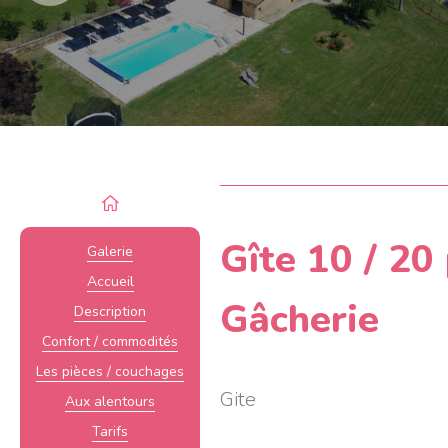
Gîte 10 / 20
Galerie
Accueil
Gâcherie
Description
Confort / commodités
Les pièces / couchages
Gite
Aux alentours
Tarifs