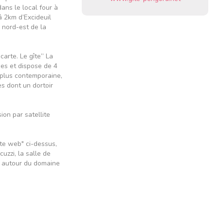
ans le local four à
â 2km d’Excideuil
e nord-est de la
arte. Le gîte” La
nes et dispose de 4
n plus contemporaine,
s dont un dortoir
ion par satellite
ite web" ci-dessus,
cuzzi, la salle de
es autour du domaine