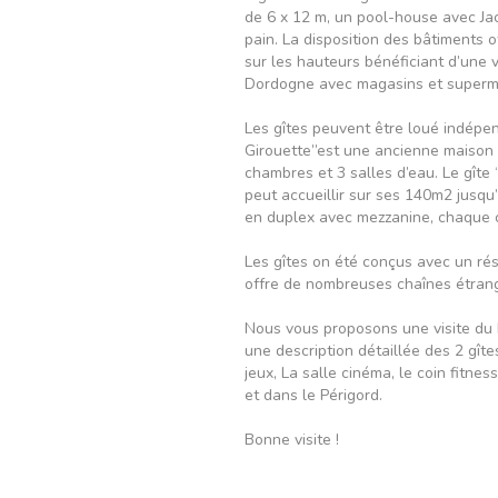
de 6 x 12 m, un pool-house avec Jacu
pain. La disposition des bâtiments o
sur les hauteurs bénéficiant d’une v
Dordogne avec magasins et supermar
Les gîtes peuvent être loué indépen
Girouette”est une ancienne maison d
chambres et 3 salles d’eau. Le gîte
peut accueillir sur ses 140m2 jusq
en duplex avec mezzanine, chaque c
Les gîtes on été conçus avec un rése
offre de nombreuses chaînes étrang
Nous vous proposons une visite du D
une description détaillée des 2 gîtes 
jeux, La salle cinéma, le coin fitne
et dans le Périgord.
Bonne visite !