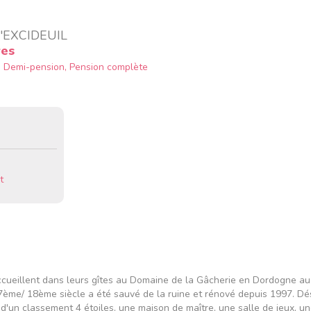
'EXCIDEUIL
res
e, Demi-pension, Pension complète
t
accueillent dans leurs gîtes au Domaine de la Gâcherie en Dordogne au
l7ème/ 18ème siècle a été sauvé de la ruine et rénové depuis 1997. D
'un classement 4 étoiles, une maison de maître, une salle de jeux, un