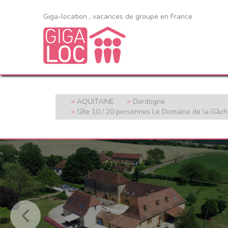
Giga-location , vacances de groupe en France
AQUITAINE
Dordogne
Gîte 10 / 20 personnes Le Domaine de la Gâch