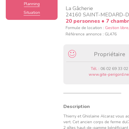
Planning
La Gâcherie
Situation
24160 SAINT-MEDARD-D
20 personnes
● 7 chamb
Formule de location :
Gestion libr
Référence annonce : GL476
Propriétaire
Tél. :
06 02 69 33 02
www.gite-perigord.ne
Description
Thierry et Ghislaine Alcaraz vous 
vert. Cet ancien corps de ferme du
2 gîtes haut-de-gamme bénéficiant d