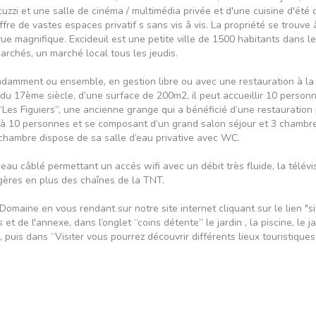
zzi et une salle de cinéma / multimédia privée et d'une cuisine d'été d
ffre de vastes espaces privatif s sans vis â vis. La propriété se trouve 
ue magnifique. Excideuil est une petite ville de 1500 habitants dans l
chés, un marché local tous les jeudis.
damment ou ensemble, en gestion libre ou avec une restauration à la c
u 17ème siècle, d’une surface de 200m2, il peut accueillir 10 person
 “Les Figuiers”, une ancienne grange qui a bénéficié d’une restauratio
u’à 10 personnes et se composant d’un grand salon séjour et 3 chambre
hambre dispose de sa salle d’eau privative avec WC.
au câblé permettant un accés wifi avec un débit très fluide, la télévis
ères en plus des chaînes de la TNT.
omaine en vous rendant sur notre site internet cliquant sur le lien "s
et de l'annexe, dans l’onglet “coins détente” le jardin , la piscine, le ja
ss, puis dans “Visiter vous pourrez découvrir différents lieux touristiqu