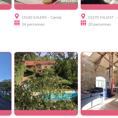
mbre
Gite
Gite
15140 SALERS - Cantal
15170 TALIZAT - 
Maison Saluces
Gites de Montloub
14 personnes
20 personnes