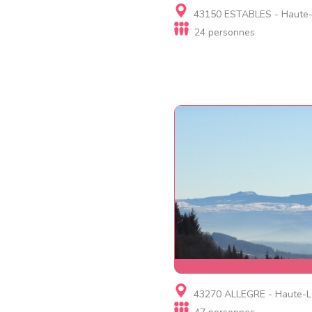
Gite, Gite d'étape, Cha
43150 ESTABLES - Haute-
d'hôtes
24 personnes
L Escale des Tribus
Gite
43270 ALLEGRE - Haute-L
Les Tilleuls Saint Martin g