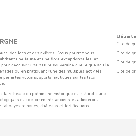
Départe
ERGNE
Gite de gr
aussi des lacs et des rivières… Vous pourrez vous
Gite de g
abritant une faune et une flore exceptionnelles, et
Gite de g
t pour découvrir une nature souveraine quelle que soit la
nades ou en pratiquant l’une des multiples activités
Gite de 
te parmi les volcans, sports nautiques sur les lacs
ade…
de la richesse du patrimoine historique et culturel d’une
héologiques et de monuments anciens, et admireront
et abbayes romanes, châteaux et fortifications…