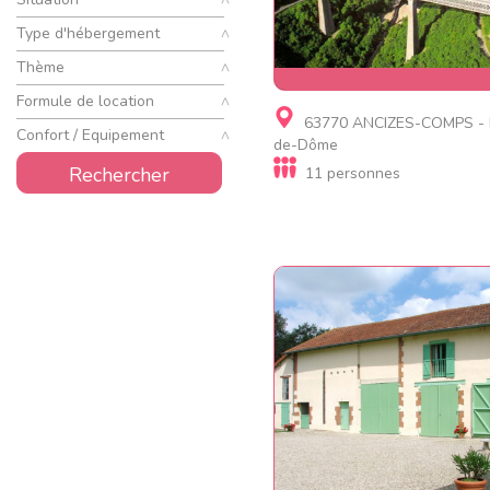
Type d'hébergement
Thème
Formule de location
Gite, Résidence de
63770 ANCIZES-COMPS - 
tourisme, Gite insolite
Confort / Equipement
de-Dôme
Gites du Viaduc des Fades
Rechercher
11 personnes