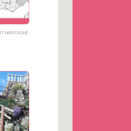
de
RT-MONTAGNE
n , location