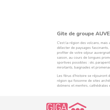
Gite de groupe AUV
C’est la région des volcans, mais 
délecter de paysages fascinants, 
profiter de votre séjour auvergna
saison, au cours de longues prome
sportives possibles : ski, parapen
miroitants, baignades et promen
Les férus d’histoire se réjouiront 
région qui foisonne de sites arc
dolmens et menhirs, cathédrales 