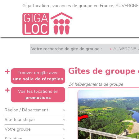
Giga-location , vacances de groupe en France, AUVERGNE
Votre recherche de gite de groupe :
AUVERGNE
Gîtes de group
Trouver un gîte avec
une salle de réception
14 hébergements de groupe
Voir les locations en
promotions
Région / Département
Site touristique
Votre groupe
Situation