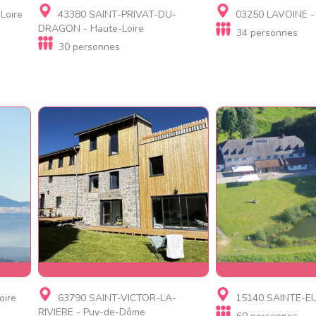
mbre
Gite
Gite, Gite de lux
Loire
43380 SAINT-PRIVAT-DU-
03250 LAVOINE - 
Gîte de Praboute
insolite
DRAGON - Haute-Loire
34 personnes
Grand gîte de grou
30 personnes
pers à coté Lyon
Gite, Village de gites, Gite
Gite, Gite d'étap
oire
63790 SAINT-VICTOR-LA-
15140 SAINTE-EUL
rand
de luxe
Résidence de to
RIVIERE - Puy-de-Dôme