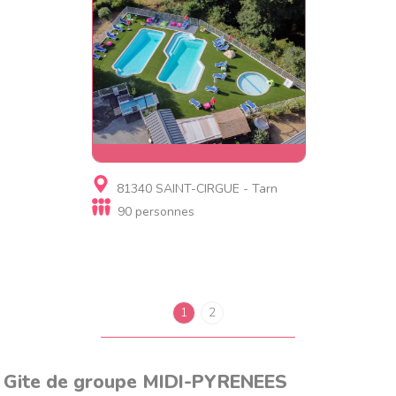
Gite, Village de gites
81340 SAINT-CIRGUE - Tarn
Domaine de la vallée du tarn
90 personnes
SN
1
2
Gite de groupe MIDI-PYRENEES