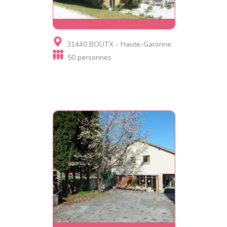
Gite
31440 BOUTX - Haute-Garonne
Chalet Eyloungas 20 à 50
50 personnes
personnes