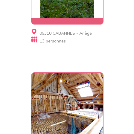
Gite
09310 CABANNES - Ariège
Grand gîte du Quié - 13
13 personnes
personnes