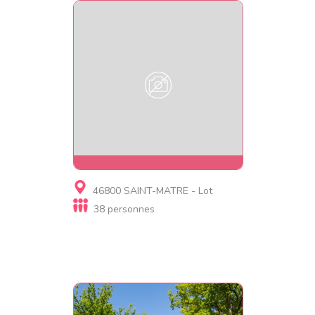
Gite, Chambre d'hôtes, Gite
46800 SAINT-MATRE - Lot
insolite
38 personnes
Domaine les Moustans