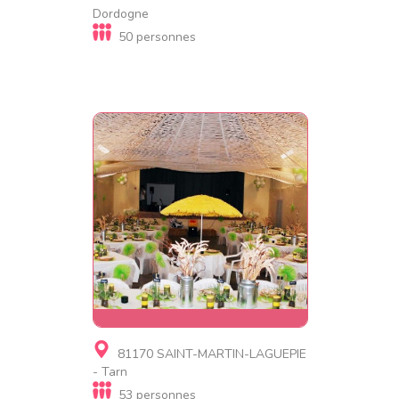
de luxe, Gite insolite
Dordogne
Le Domaine du Pech Éternel
50 personnes
Gite
81170 SAINT-MARTIN-LAGUEPIE
Foyer du Ségala Auberge
- Tarn
collective
53 personnes