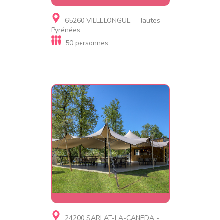
Gite, Gite d'étape
65260 VILLELONGUE - Hautes-
0562922077
Pyrénées
50 personnes
Gite, Village de gites, Gite
24200 SARLAT-LA-CANEDA -