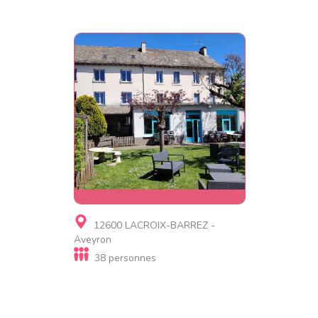
Gite, Gite insolite, Hôtel
12600 LACROIX-BARREZ -
Le Grand Gîte du Carladez
Aveyron
38 personnes