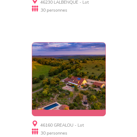
46230 LALBENQUE - Lot
d'hôtes, Gite insolite
30 personnes
Gite de Poudally
Gite, Chambre d'hôtes
46160 GREALOU - Lot
Ecoasis
30 personnes