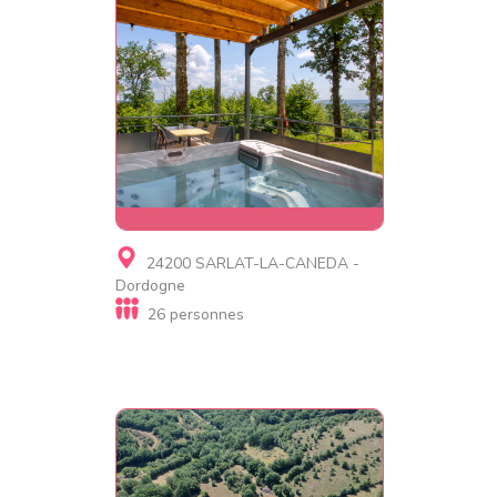
Gite, Village de gites, Gite
24200 SARLAT-LA-CANEDA -
de luxe, Gite insolite
Dordogne
Village de Cabanes SPA du
26 personnes
Pech Éternel