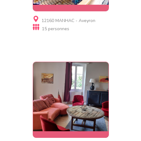
Gite, Résidence de
12160 MANHAC - Aveyron
tourisme, Gite insolite
15 personnes
La Maison Mescladis