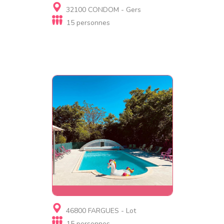
Gite, Gite d'étape
32100 CONDOM - Gers
Villa de Gabarre
15 personnes
Gite, Village de gites,
46800 FARGUES - Lot
Résidence de tourisme,
15 personnes