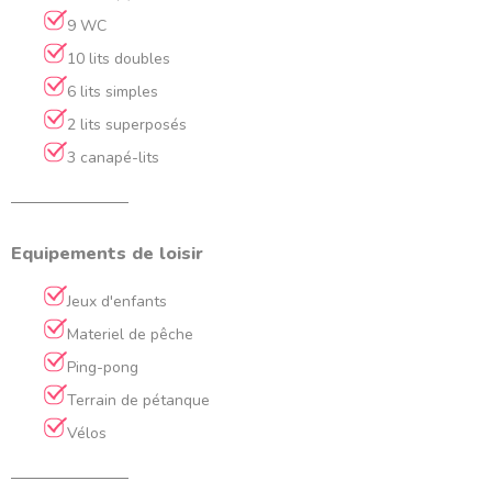
9 WC
10 lits doubles
6 lits simples
2 lits superposés
3 canapé-lits
Equipements de loisir
Jeux d'enfants
Materiel de pêche
Ping-pong
Terrain de pétanque
Vélos