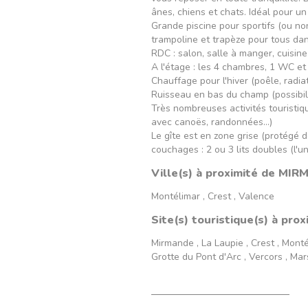
ânes, chiens et chats. Idéal pour u
Grande piscine pour sportifs (ou no
trampoline et trapèze pour tous dans
RDC : salon, salle à manger, cuisine
A l'étage : les 4 chambres, 1 WC et 
Chauffage pour l'hiver (poêle, radia
Ruisseau en bas du champ (possibil
Très nombreuses activités touristiqu
avec canoës, randonnées...)
Le gîte est en zone grise (protégé d
couchages : 2 ou 3 lits doubles (l'un
Ville(s) à proximité de MI
Montélimar , Crest , Valence
Site(s) touristique(s) à pr
Mirmande , La Laupie , Crest , Monté
Grotte du Pont d'Arc , Vercors , Mars