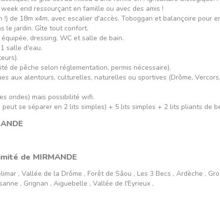
n week end ressourçant en famille ou avec des amis !
n !) de 18m x4m, avec escalier d'accès. Toboggan et balançoire pour e
 le jardin. Gîte tout confort.
 équipée, dressing, WC et salle de bain.
1 salle d'eau.
teurs).
ité de pêche selon réglementation, permis nécessaire).
es aux alentours, culturelles, naturelles ou sportives (Drôme, Vercors,
es ondes) mais possibilité wifi.
 peut se séparer en 2 lits simples) + 5 lits simples + 2 lits pliants de 
RMANDE
oximité de MIRMANDE
limar , Vallée de la Drôme , Forêt de Sâou , Les 3 Becs , Ardèche , Gr
anne , Grignan , Aiguebelle , Vallée de l'Eyrieux ,