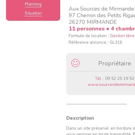
Planning
Aux Sources de Mirmande
Situation
97 Chemin des Petits Riga
26270 MIRMANDE
11 personnes
● 4 chamb
Formule de location :
Gestion libre
Référence annonce : GL316
Propriétaire
Tél. :
09 52 25 19 53
www.sourcesdemirmande
Description
Dans un site préservé, en bordure 
vous reposer en toute tranquillité. 