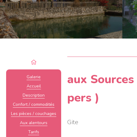
aux Sources 
Galerie
Accueil
pers )
Description
Confort / commodités
Les pièces / couchages
Gite
Aux alentours
Tarifs