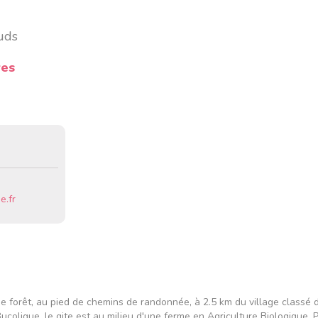
uds
res
.fr
de forêt, au pied de chemins de randonnée, à 2.5 km du village classé
Bucolique, le gite est au milieu d'une ferme en Agriculture Biologique. 