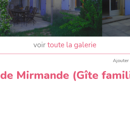
voir
toute la galerie
Ajouter
de Mirmande (Gîte famil