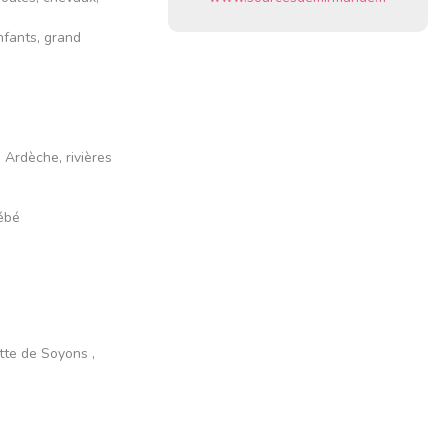
nfants, grand
 Ardèche, rivières
bébé
otte de Soyons ,