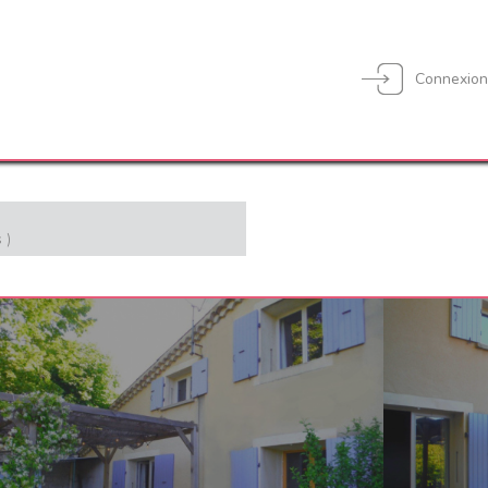
Connexio
 )