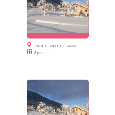
Gite
73630 COMPOTE - Savoie
Gîte le Moulin Lanchette 8
8 personnes
personnes Massif Bauges