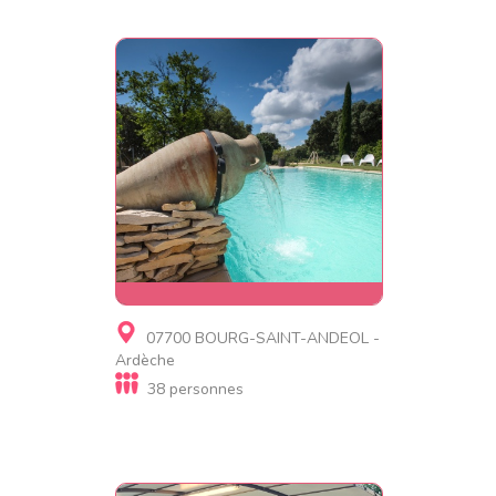
Gite, Village de gites, Gite
07700 BOURG-SAINT-ANDEOL -
d'étape, Résidence de
Ardèche
tourisme, Chambre d'hôtes
38 personnes
Mas Saint Antoine