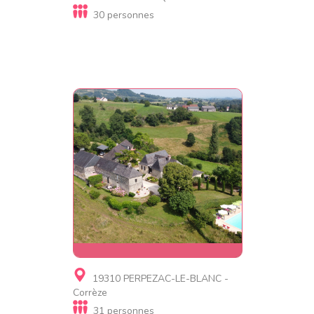
d'hôtes, Gite insolite
30 personnes
Gite de Poudally
Gite
19310 PERPEZAC-LE-BLANC -
Domaine Leyvinie
Corrèze
31 personnes