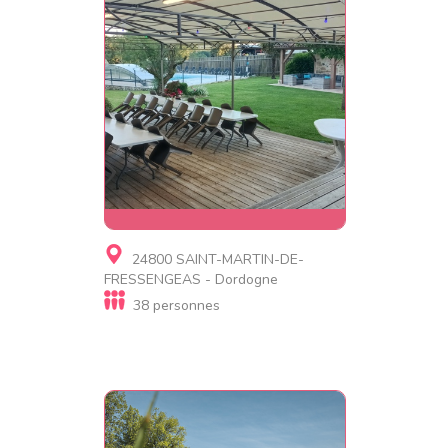
Gite, Village de gites,
24800 SAINT-MARTIN-DE-
Résidence de tourisme,
FRESSENGEAS - Dordogne
Gite de luxe
38 personnes
Le Domaine 4 gites regroupés