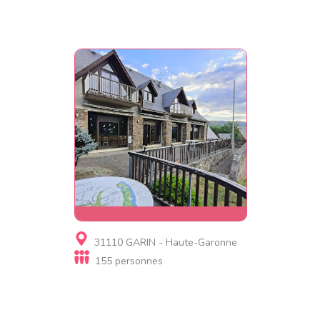
Gite, Résidence de
31110 GARIN - Haute-Garonne
tourisme
155 personnes
La Moraine