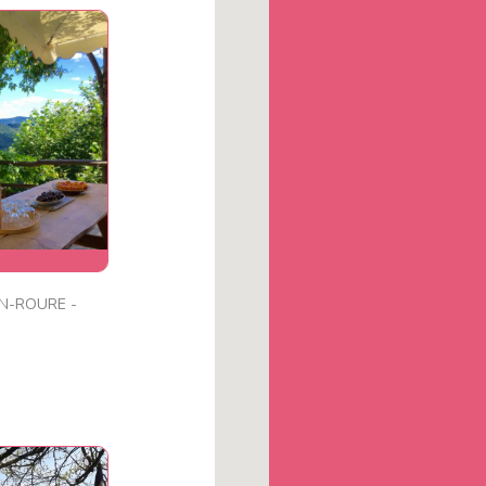
N-ROURE -
ers -
tisses