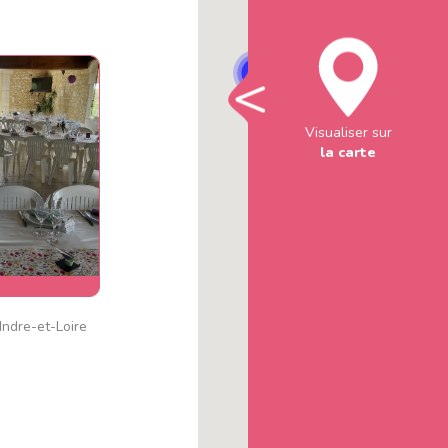
Visualiser sur
la carte
'hôtes
ndre-et-Loire