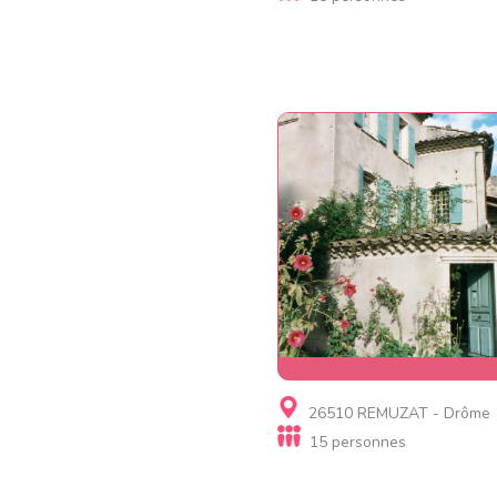
Gite
26510 REMUZAT - Drôme
Gîte de séjour 15 personn
15 personnes
Les Curebiasses