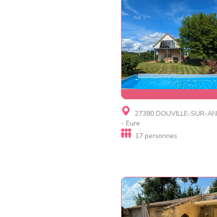
Gite
27380 DOUVILLE-SUR-AN
Maison normande + 30
- Eure
activités
17 personnes