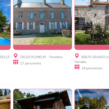
Gite, Gite d'étape, Gite
Gite, Gite d'étap
DELLE
29120 PLOMEUR - Finistère
85670 GRAND'LA
insolite
La Faerie - Tout 
Vendée
17 personnes
Le Presbytère de Plomeur
personnes
18 personnes