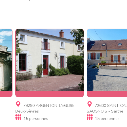
Gite
Gite, Gite d'étap
79290 ARGENTON-L'EGLISE -
72600 SAINT-CAL
es
GITE LES MIRABELLES
Gite les Essarts
Deux-Sèvres
SAOSNOIS - Sarthe
15 personnes
15 personnes