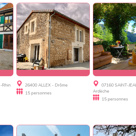
Gite
Gite
-Rhin
26400 ALLEX - Drôme
07160 SAINT-JEA
La ferme des Ramières
Gîte nature 9-15 p
Ardèche
15 personnes
Terrasses des Bou
15 personnes