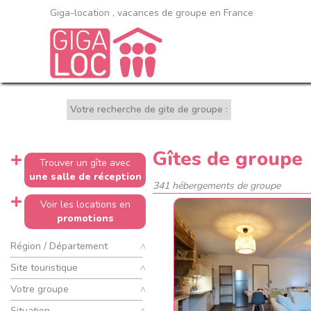
Giga-location , vacances de groupe en France
Votre recherche de gite de groupe :
Gîtes de groupe
Trouver un gîte avec
une salle de réception
341 hébergements de groupe
Voir les locations en
promotions
Région / Département
Site touristique
Votre groupe
Situation