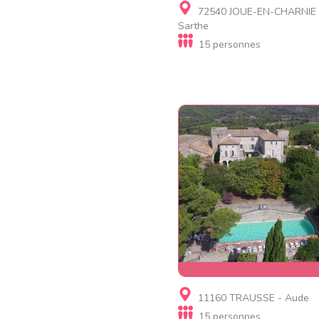
Gite
72540 JOUE-EN-CHARNIE 
Le gîte de la Haie d'Assé
Sarthe
15 personnes
Gite
11160 TRAUSSE - Aude
Château de Paulignan 15
15 personnes
personnes