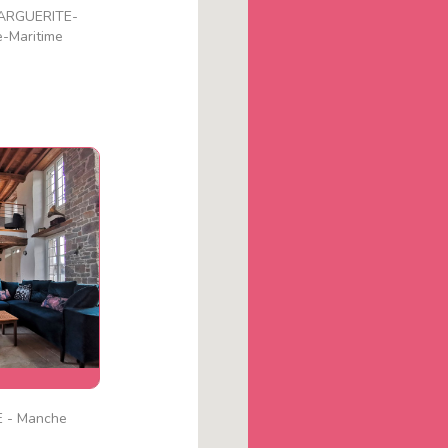
ARGUERITE-
15
-Maritime
 aux ânes
e
 - Manche