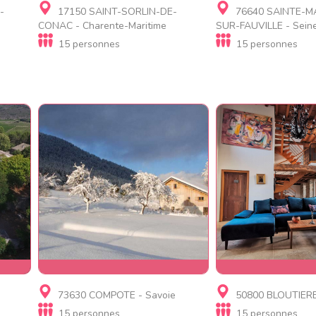
Gite, Gite de luxe
Gite
-
17150 SAINT-SORLIN-DE-
76640 SAINTE-M
Domaine L'Horizon
Gîte 3 étoiles de 
CONAC - Charente-Maritime
SUR-FAUVILLE - Seine
personnes, Le Pré
15 personnes
15 personnes
Gite
Gite, Gite de lux
73630 COMPOTE - Savoie
50800 BLOUTIERE
Gîte le Moulin Rochette et
Domaine LVD
15 personnes
15 personnes
Lanchette 15 places