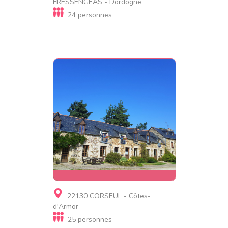
FRESSENGEAS - Dordogne
Chambre d'hôtes, Gite de
24 personnes
luxe
Domaine de La Rebière –
séjour grande famille
Gite, Village de gites
22130 CORSEUL - Côtes-
La Julerie
d'Armor
25 personnes