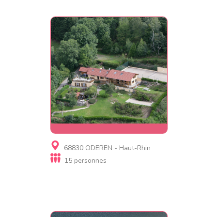
Gite
68830 ODEREN - Haut-Rhin
Gite Jonquille Domaine du
15 personnes
Gomm