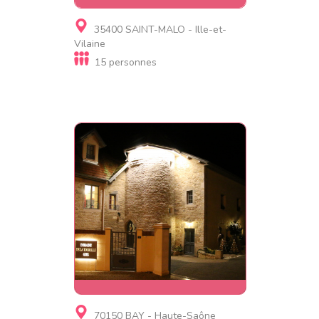
Gite
35400 SAINT-MALO - Ille-et-
Gîtes grande capacité 15 pers
Vilaine
piscine
15 personnes
Gite
70150 BAY - Haute-Saône