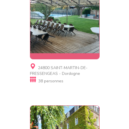
Gite, Village de gites,
24800 SAINT-MARTIN-DE-
Résidence de tourisme,
FRESSENGEAS - Dordogne
Gite de luxe
38 personnes
Le Domaine 4 gites regroupés