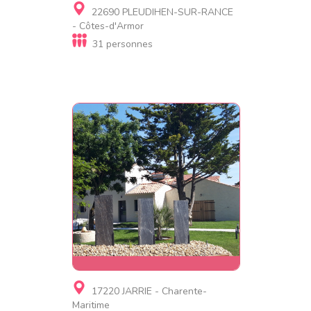
Gite d'étape, Gite de luxe,
22690 PLEUDIHEN-SUR-RANCE
Gite insolite
- Côtes-d'Armor
LES HERVELINES
31 personnes
Gite
17220 JARRIE - Charente-
ROSES DES SABLES
Maritime