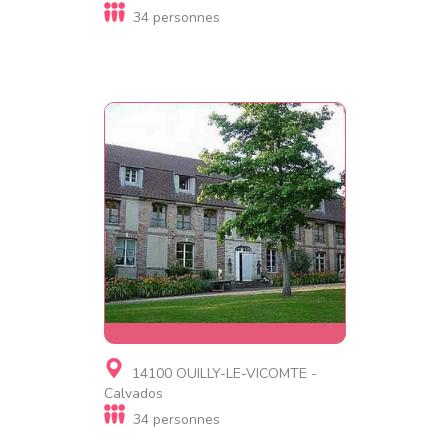
34 personnes
Gite
14100 OUILLY-LE-VICOMTE -
le manoir des parcs
Calvados
34 personnes